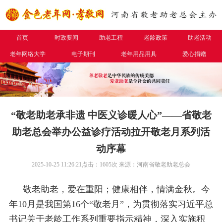
首页
时政要闻
助老工程
老龄政策
助老活动
老年网络大学
电子期刊
老年用品用具
爱心捐赠
“敬老助老承非遗 中医义诊暖人心”——省敬老
助老总会举办公益诊疗活动拉开敬老月系列活
动序幕
2025-10-25 11:26:21
点击：
1605
次
来源：河南省敬老助老总会
敬老助老，爱在重阳；健康相伴，情满金秋。今
年10月是我国第16个“敬老月”，为贯彻落实习近平总
书记关于老龄工作系列重要指示精神，深入实施积