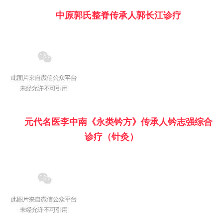
中原郭氏整脊传承人郭长江诊疗
元代名医李中南《永类钤方》传承人钤志强综合
诊疗（针灸）